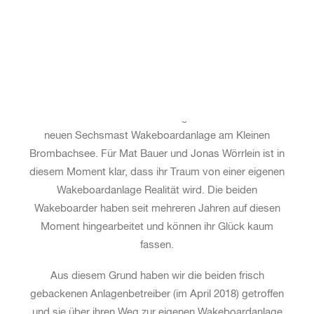
INTERVIEW: 10 FRAGEN AN DIE
ANLAGENBETREIBER
EINLEITUNG
Am Mittwoch den 04.04.18 ist die Entscheidung gefallen
– von Behördenseite ist der Weg frei für den Bau der
neuen Sechsmast Wakeboardanlage am Kleinen
Brombachsee. Für Mat Bauer und Jonas Wörrlein ist in
diesem Moment klar, dass ihr Traum von einer eigenen
Wakeboardanlage Realität wird. Die beiden
Wakeboarder haben seit mehreren Jahren auf diesen
Moment hingearbeitet und können ihr Glück kaum
fassen.
Aus diesem Grund haben wir die beiden frisch
gebackenen Anlagenbetreiber (im April 2018) getroffen
und sie über ihren Weg zur eigenen Wakeboardanlage