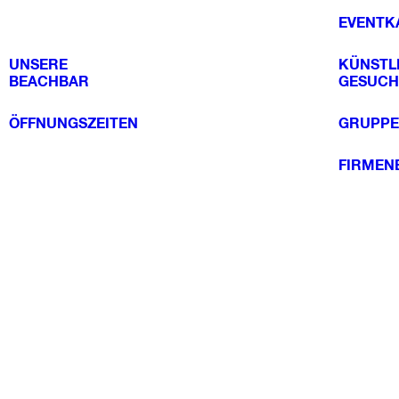
EVENTK
UNSERE
KÜNSTL
BEACHBAR
GESUCH
ÖFFNUNGSZEITEN
GRUPPE
FIRMEN