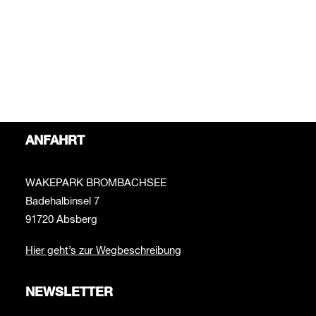
Bei Fragen rund um das Thema Wakepark schreib uns
bitte an:
info@wakepark-brombachsee.de
Bei Fragen zur Beachbar schreib uns bitte an:
beachbar@wakepark-brombachsee.de
ANFAHRT
WAKEPARK BROMBACHSEE
Badehalbinsel 7
91720 Absberg
Hier geht’s zur Wegbeschreibung
NEWSLETTER