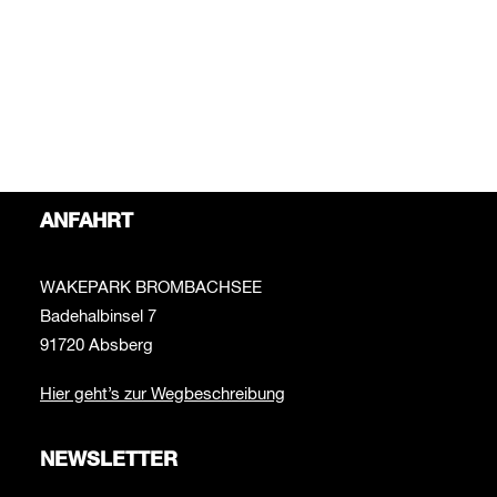
Bei Fragen rund um das Thema Wakepark schreib uns
bitte an:
info@wakepark-brombachsee.de
Bei Fragen zur Beachbar schreib uns bitte an:
beachbar@wakepark-brombachsee.de
ANFAHRT
WAKEPARK BROMBACHSEE
Badehalbinsel 7
91720 Absberg
Hier geht’s zur Wegbeschreibung
NEWSLETTER